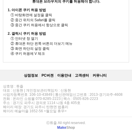
휴대폰 브라우저의 쿠키를 허용해야 합니다.
1. 아이폰 쿠키 허용 방법
① 바탕화면에 설정을 클릭
② 중간 위치의 Safari를 클릭
③ 중간 쿠키 허용에서 항상으로 클릭
2. 갤럭시 쿠키 허용 방법
① 인터넷 창 열기
② 휴대폰 하단 왼쪽 버튼의 더보기 메뉴
③ 화면 하단의 설정 클릭
④ 쿠키 허용에 V 체크
상점정보
PC버젼
이용안내
고객센터
커뮤니티
상호명 : 튜즐
대표 : 신동현 | 개인정보관리책임자 : 신동현
사업자등록번호 :106-10-43849 | 통신판매업신고번호 : 2013-경기파주-4608
전화 : 온라인 쇼핑몰 070-8285-2223 | 팩스 : 0505-826-2223
주소 : 경기도 파주시 경의로 1114 나동 4층 405호
헤이리 매장: 경기도 파주시 탄현면 법흥리
헤이리 예술마을 1652-56 <월요일 휴무>
ⓒ튜즐 All right reserved.
Make
Shop