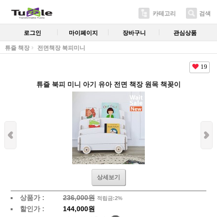
카테고리
검색
로그인
마이페이지
장바구니
관심상품
튜즐 책장
전면책장 북피미니
19
튜즐 북피 미니 아기 유아 전면 책장 원목 책꽂이
상세보기
상품가 :
236,000원
적립금:2%
할인가 :
144,000원