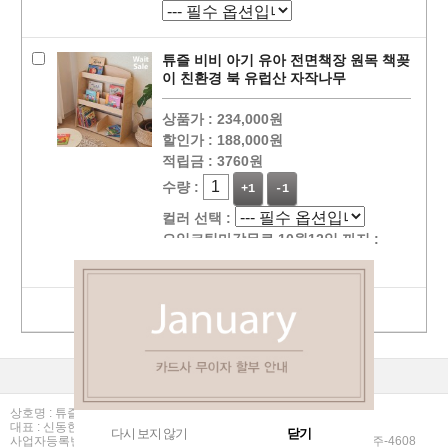
튜즐 비비 아기 유아 전면책장 원목 책꽂
이 친환경 북 유럽산 자작나무
상품가 :
234,000원
할인가 :
188,000원
적립금 :
3760원
수량 :
+1
-1
컬러 선택 :
오일코팅마감무료 10월12일 까지 :
선택상품 장바구니 담기
상점정보
PC버젼
이용안내
고객센터
커뮤니티
상호명 : 튜즐
대표 : 신동현 | 개인정보관리책임자 : 신동현
다시 보지 않기
닫기
사업자등록번호 :106-10-43849 | 통신판매업신고번호 : 2013-경기파주-4608