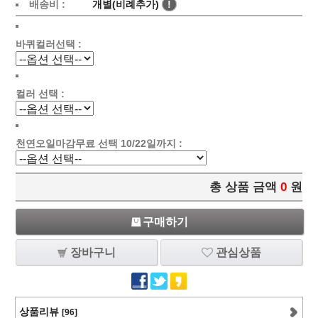
배송비 :
개별(비례추가)
!
바퀴컬러선택 :
컬러 선택 :
천연오일마감무료 선택 10/22일까지 :
총 상품 금액
0
원
구매하기
장바구니
관심상품
상품리뷰
[96]