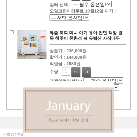
컬러 선택 :
오일코팅마감무료 10월12일 까지 :
튜즐 북피 미니 아기 유아 전면 책장 원
목 책꽂이 친환경 북 유럽산 자작나무
상품가 :
236,000원
할인가 :
144,000원
적립금 :
2880원
수량 :
+1
-1
프레임컬러선택 :
바퀴컬러선택 :
선택상품 장바구니 담기
상점정보
PC버젼
이용안내
고객센터
커뮤니티
상호명 : 튜즐