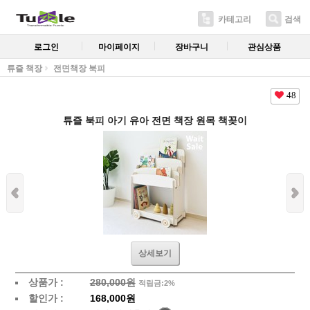
카테고리
검색
로그인
마이페이지
장바구니
관심상품
튜즐 책장
전면책장 북피
48
튜즐 북피 아기 유아 전면 책장 원목 책꽂이
상세보기
상품가 :
280,000원
적립금:2%
할인가 :
168,000원