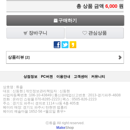
총 상품 금액
6,000
원
구매하기
장바구니
관심상품
상품리뷰
[2]
상점정보
PC버젼
이용안내
고객센터
커뮤니티
상호명 : 튜즐
대표 : 신동현 | 개인정보관리책임자 : 신동현
사업자등록번호 :106-10-43849 | 통신판매업신고번호 : 2013-경기파주-4608
전화 : 온라인 쇼핑몰 070-8285-2223 | 팩스 : 0505-826-2223
주소 : 경기도 파주시 경의로 1114 나동 4층 405호
헤이리 매장: 경기도 파주시 탄현면 법흥리
헤이리 예술마을 1652-56 <월요일 휴무>
ⓒ튜즐 All right reserved.
Make
Shop