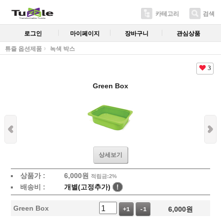
카테고리
검색
로그인
마이페이지
장바구니
관심상품
튜즐 옵션제품
녹색 박스
3
Green Box
상세보기
상품가 :
6,000
원
적립금:2%
배송비 :
개별(고정추가)
!
Green Box
6,000
원
+1
-1