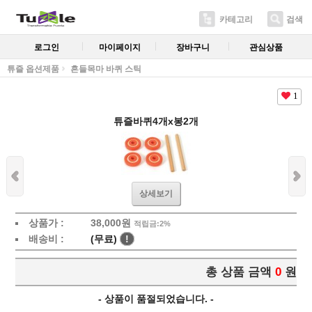
카테고리
검색
로그인
마이페이지
장바구니
관심상품
튜즐 옵션제품
흔들목마 바퀴 스틱
1
튜즐바퀴4개x봉2개
상세보기
상품가 :
38,000
원
적립금:2%
배송비 :
(무료)
!
총 상품 금액
0
원
- 상품이 품절되었습니다. -