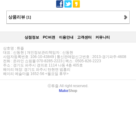
상품리뷰
[1]
상점정보
PC버젼
이용안내
고객센터
커뮤니티
상호명 : 튜즐
대표 : 신동현 | 개인정보관리책임자 : 신동현
사업자등록번호 :106-10-43849 | 통신판매업신고번호 : 2013-경기파주-4608
전화 : 온라인 쇼핑몰 070-8285-2223 | 팩스 : 0505-826-2223
주소 : 경기도 파주시 경의로 1114 나동 4층 405호
헤이리 매장: 경기도 파주시 탄현면 법흥리
헤이리 예술마을 1652-56 <월요일 휴무>
ⓒ튜즐 All right reserved.
Make
Shop