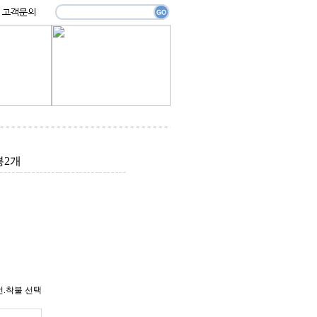
봉2개
선.착불 선택