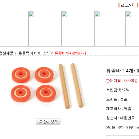
 옵션제품
>
흔들목마 바퀴 스틱
>
튜즐바퀴4개x봉2개
튜즐바퀴4개x
판매가격 :
38,000원
적립금액 :
2%
브랜드 : 튜즐
제조회사 : 튜즐
원산지 : 대한민국
5만원 이하 배송비 