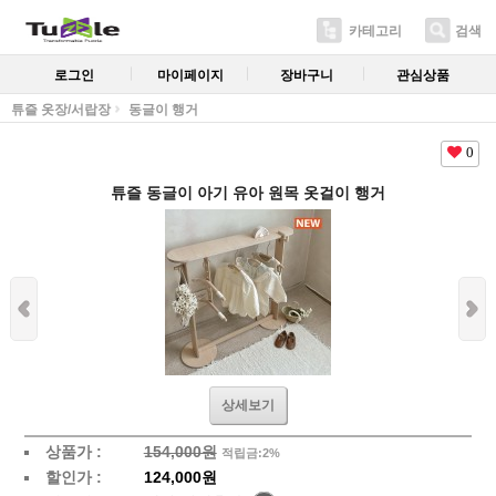
카테고리
검색
로그인
마이페이지
장바구니
관심상품
튜즐 옷장/서랍장
동글이 행거
0
튜즐 동글이 아기 유아 원목 옷걸이 행거
상세보기
상품가 :
154,000원
적립금:2%
할인가 :
124,000원