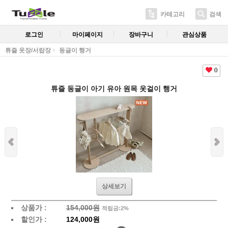
카테고리
검색
로그인
마이페이지
장바구니
관심상품
튜즐 옷장/서랍장
동글이 행거
0
튜즐 동글이 아기 유아 원목 옷걸이 행거
상세보기
상품가 :
154,000원
적립금:2%
할인가 :
124,000원