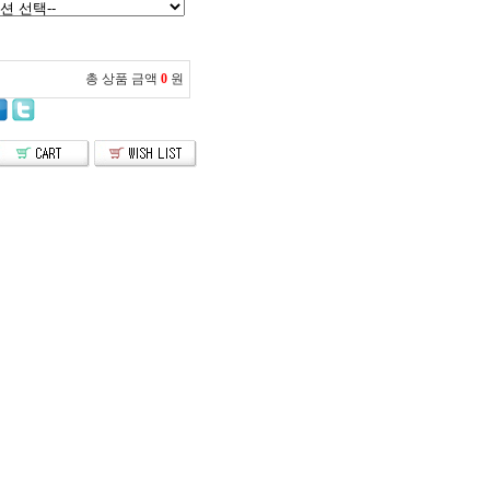
총 상품 금액
0
원