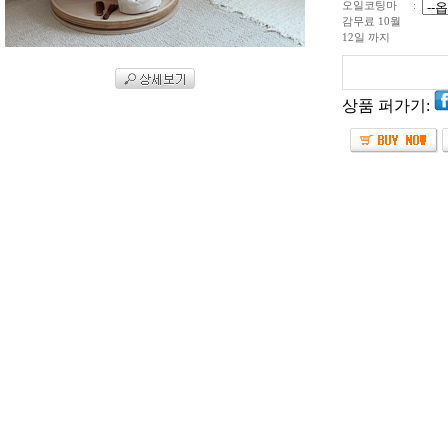
오일코팅마
:
감무료 10월
12일 까지
상품 퍼가기: