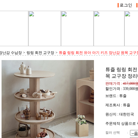
장난감 수납장
>
링링 회전 교구장
>
튜즐 링링 회전 유아 아기 키즈 장난감 원목 교
튜즐 링링 회전
목 교구장 정리
판매가격 :
417,000
할인가격 :
339,000
브랜드 : 튜즐
제조회사 : 튜즐
원산지 : 대한민국
주문제작 상품으로 주
컬러 선택
: