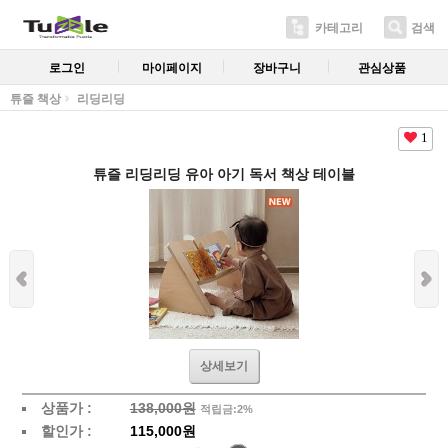
카테고리
검색
로그인
마이페이지
장바구니
관심상품
튜즐 책상
리딩리딩
1
튜즐 리딩리딩 유아 아기 독서 책상 테이블
상세보기
상품가 :
138,000원
적립금:2%
할인가 :
115,000원