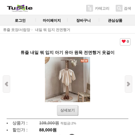
카테고리
검색
로그인
마이페이지
장바구니
관심상품
튜즐 옷장/서랍장
내일 뭐 입지 전면행거
0
튜즐 내일 뭐 입지 아기 유아 원목 전면행거 옷걸이
상세보기
상품가 :
109,000원
적립금:2%
할인가 :
88,000원