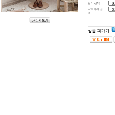
컬러 선택
:
악세사리 선
:
택
상품 퍼가기: