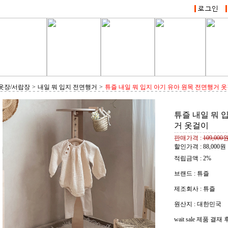
옷장/서랍장
>
내일 뭐 입지 전면행거
>
튜즐 내일 뭐 입지 아기 유아 원목 전면행거 
튜즐 내일 뭐 
거 옷걸이
판매가격 :
109,000
할인가격 :
88,000
원
적립금액 :
2%
브랜드 : 튜즐
제조회사 : 튜즐
원산지 : 대한민국
wait sale 제품 결재