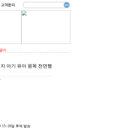
옷걸이
입지 아기 유아 원목 전면행
원
 후 15~20일 후에 발송