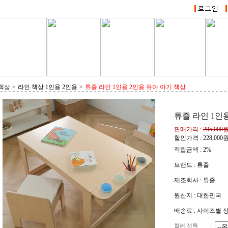
책상
>
라인 책상 1인용 2인용
>
튜즐 라인 1인용 2인용 유아 아기 책상
튜즐 라인 1인
판매가격 :
285,000
할인가격 :
228,000
적립금액 :
2%
브랜드 : 튜즐
제조회사 : 튜즐
원산지 : 대한민국
배송료 : 사이즈별 
컬러 선택
: