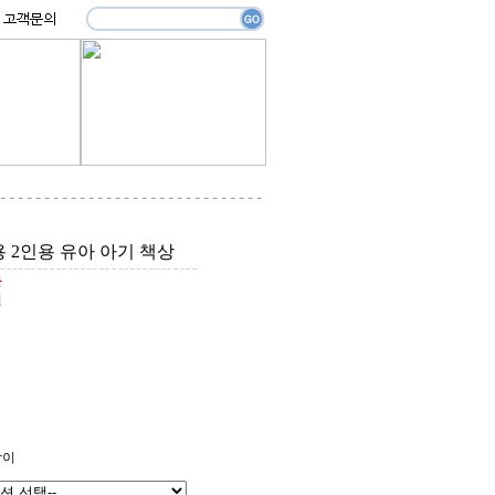
용 2인용 유아 아기 책상
원
원
상이