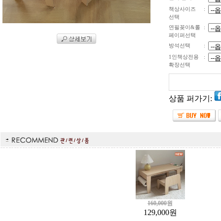
책상사이즈
:
선택
연필꽂이&롤
:
페이퍼선택
방석선택
:
1인책상전용
:
확장선택
상품 퍼가기:
160,000
원
129,000
원