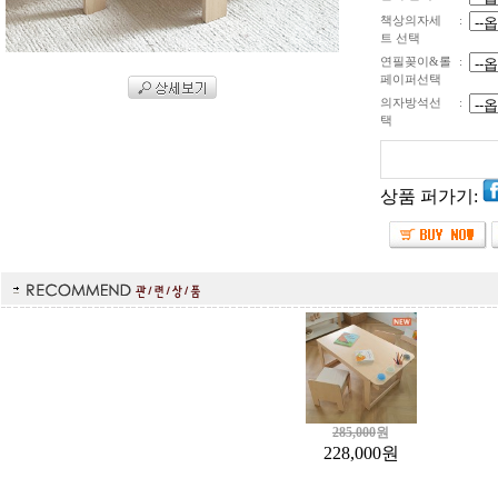
책상의자세
:
트 선택
연필꽂이&롤
:
페이퍼선택
의자방석선
:
택
상품 퍼가기:
285,000
원
228,000
원