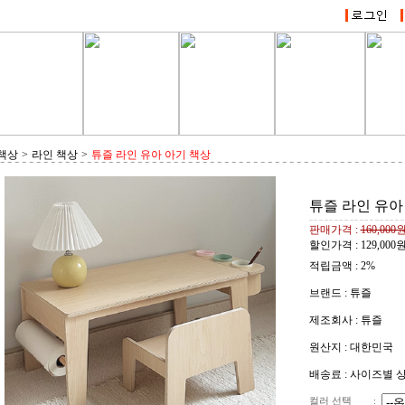
책상
>
라인 책상
>
튜즐 라인 유아 아기 책상
튜즐 라인 유아
판매가격 :
160,000
할인가격 :
129,000
적립금액 :
2%
브랜드 : 튜즐
제조회사 : 튜즐
원산지 : 대한민국
배송료 : 사이즈별 
컬러 선택
: