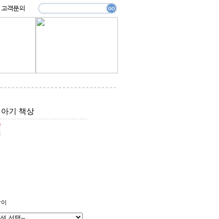
 아기 책상
원
원
상이