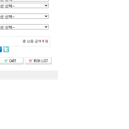
총 상품 금액
0
원