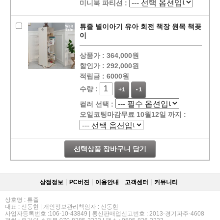
미니북 파티션 :
튜즐 별이아기 유아 회전 책장 원목 책꽂
이
상품가 :
364,000원
할인가 :
292,000원
적립금 :
6000원
수량 :
+1
-1
컬러 선택 :
오일코팅마감무료 10월12일 까지 :
선택상품 장바구니 담기
상점정보
PC버젼
이용안내
고객센터
커뮤니티
상호명 : 튜즐
대표 : 신동현 | 개인정보관리책임자 : 신동현
사업자등록번호 :106-10-43849 | 통신판매업신고번호 : 2013-경기파주-4608