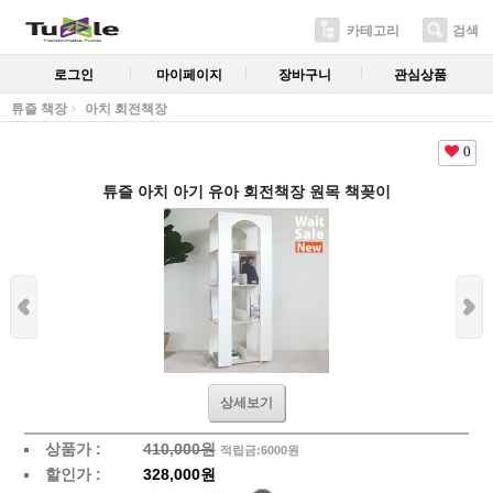
카테고리
검색
로그인
마이페이지
장바구니
관심상품
튜즐 책장
아치 회전책장
0
튜즐 아치 아기 유아 회전책장 원목 책꽂이
상세보기
상품가 :
410,000원
적립금:6000원
할인가 :
328,000원