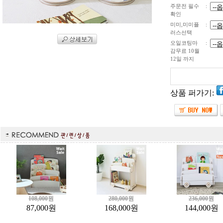
주문전 필수
:
확인
미미,미미플
:
러스선택
오일코팅마
:
감무료 10월
12일 까지
상품 퍼가기:
108,000
원
280,000
원
236,000
원
87,000
원
168,000
원
144,000
원