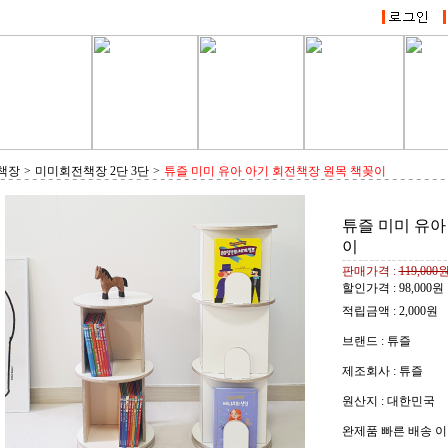
책장
>
미미회전책장 2단 3단
>
튜즐 미미 유아 아기 회전책장 원목 책꽂이
튜즐 미미 유아
이
판매가격 :
119,000
할인가격 :
98,000
원
적립금액 :
2,000원
브랜드 : 튜즐
제조회사 : 튜즐
원산지 : 대한민국
완제품 빠른 배송 