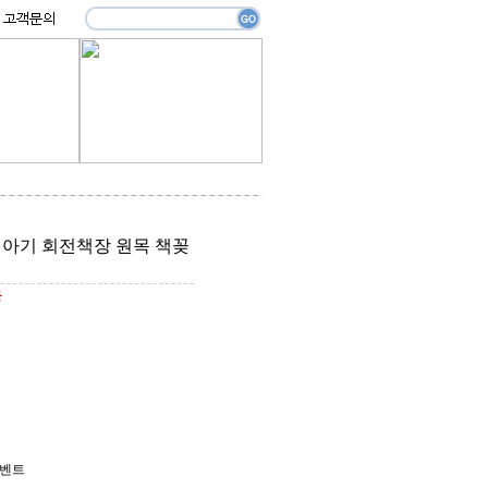
 아기 회전책장 원목 책꽂
원
이벤트