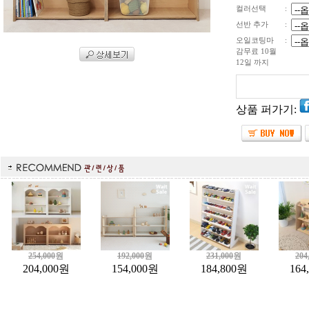
컬러선택
:
선반 추가
:
오일코팅마
:
감무료 10월
12일 까지
상품 퍼가기:
254,000
원
192,000
원
231,000
원
204
204,000
원
154,000
원
184,800
원
164