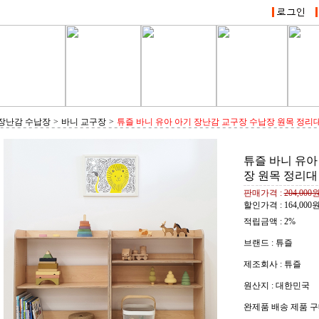
장난감 수납장
>
바니 교구장
>
튜즐 바니 유아 아기 장난감 교구장 수납장 원목 정리
튜즐 바니 유아
장 원목 정리대
판매가격 :
204,000
할인가격 :
164,000
적립금액 :
2%
브랜드 : 튜즐
제조회사 : 튜즐
원산지 : 대한민국
완제품 배송 제품 구매