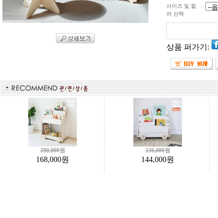
사이즈 및 컬
:
러 선택
상품 퍼가기:
280,000
원
236,000
원
168,000
원
144,000
원