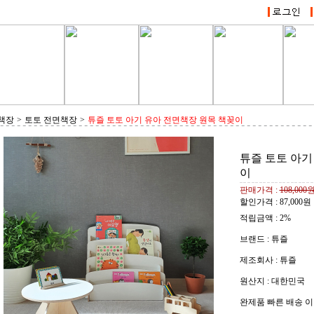
책장
>
토토 전면책장
>
튜즐 토토 아기 유아 전면책장 원목 책꽂이
튜즐 토토 아기
이
판매가격 :
108,000
할인가격 :
87,000
원
적립금액 :
2%
브랜드 : 튜즐
제조회사 : 튜즐
원산지 : 대한민국
완제품 빠른 배송 