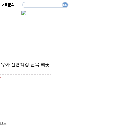
 유아 전면책장 원목 책꽂
원
이벤트