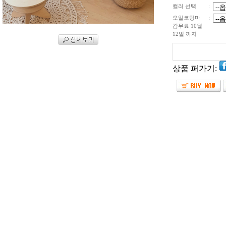
컬러 선택
:
오일코팅마
:
감무료 10월
12일 까지
상품 퍼가기: