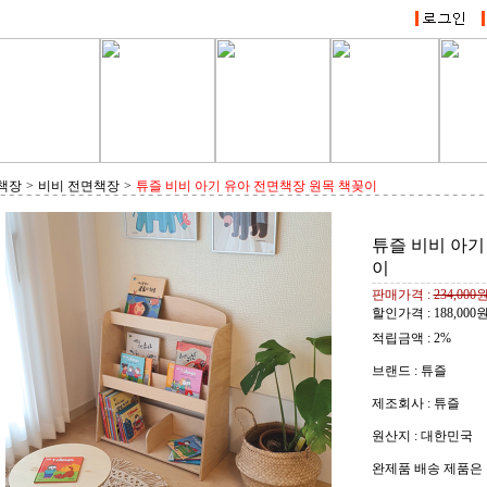
책장
>
비비 전면책장
>
튜즐 비비 아기 유아 전면책장 원목 책꽂이
튜즐 비비 아기
이
판매가격 :
234,000
할인가격 :
188,000
적립금액 :
2%
브랜드 : 튜즐
제조회사 : 튜즐
원산지 : 대한민국
완제품 배송 제품은 