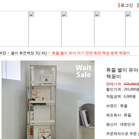
책장
>
별이 회전책장 3단 4단
>
튜즐 별이 유아 아기 전면 회전 책장 원목 책꽂이
튜즐 별이 유아
책꽂이
판매가격 :
438,000
할인가격 :
293,000
적립금액 :
6,000원
브랜드 : 튜즐
제조회사 : 튜즐
원산지 : 대한민국
주문제작으로 주문 