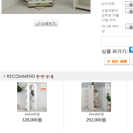
단수선택
:
오일코팅마
:
감무료 10월
12일 까지
미니북 파티
:
션
상품 퍼가기:
410,000
원
364,000
원
328,000
원
292,000
원