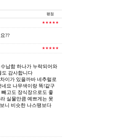
평점
★★★★★
요??
★★★★★
 수납함 하나가 누락되어와
물도 감사합니다
색차이가 있을까바 네추럴로
했네요 나무색이랑 똑!같구
 빼고도 장식장으로도 좋
라 실물만큼 예쁘게는 못
고보니 비슷한 나스땡보다