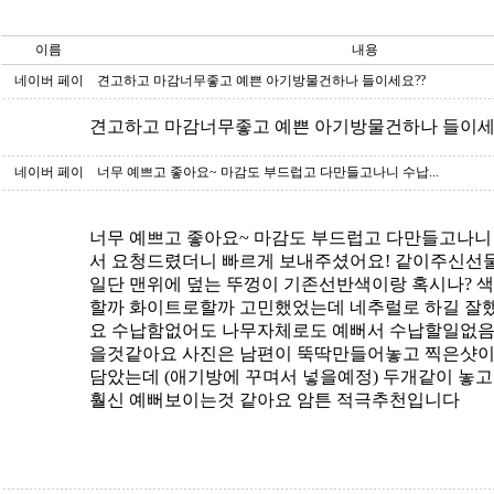
이름
내용
네이버 페이
견고하고 마감너무좋고 예쁜 아기방물건하나 들이세요??
견고하고 마감너무좋고 예쁜 아기방물건하나 들이세
네이버 페이
너무 예쁘고 좋아요~ 마감도 부드럽고 다만들고나니 수납...
너무 예쁘고 좋아요~ 마감도 부드럽고 다만들고나니
서 요청드렸더니 빠르게 보내주셨어요! 같이주신선
일단 맨위에 덮는 뚜껑이 기존선반색이랑 혹시나? 
할까 화이트로할까 고민했었는데 네추럴로 하길 잘
요 수납함없어도 나무자체로도 예뻐서 수납할일없음
을것같아요 사진은 남편이 뚝딱만들어놓고 찍은샷이
담았는데 (애기방에 꾸며서 넣을예정) 두개같이 놓
훨신 예뻐보이는것 같아요 암튼 적극추천입니다