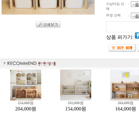
수납타입 선
:
택
뚜껑 선택
:
상품 퍼가기:
254,000
원
192,000
원
204,000
원
204,000
원
154,000
원
164,000
원