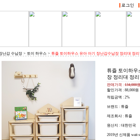
장난감 수납장
>
토이 하우스
>
튜즐 토이하우스 유아 아기 장난감수납장 정리대 정리
튜즐 토이하우
장 정리대 정
판매가격 :
134,000
할인가격 :
88,000
원
적립금액 :
2%
브랜드 : 튜즐
제조회사 : 튜즐
원산지 : 대한민국
2019년 신제품 wait