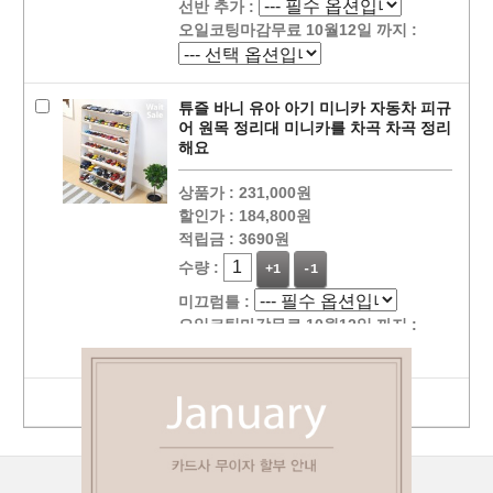
선반 추가 :
오일코팅마감무료 10월12일 까지 :
튜즐 바니 유아 아기 미니카 자동차 피규
어 원목 정리대 미니카를 차곡 차곡 정리
해요
상품가 :
231,000원
할인가 :
184,800원
적립금 :
3690원
수량 :
+1
-1
미끄럼틀 :
오일코팅마감무료 10월12일 까지 :
선택상품 장바구니 담기
상점정보
PC버젼
이용안내
고객센터
커뮤니티