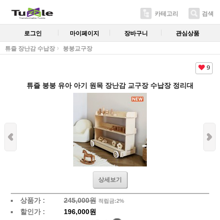
카테고리
검색
로그인
마이페이지
장바구니
관심상품
튜즐 장난감 수납장
붕붕교구장
9
튜즐 붕붕 유아 아기 원목 장난감 교구장 수납장 정리대
상세보기
상품가 :
245,000원
적립금:2%
할인가 :
196,000원