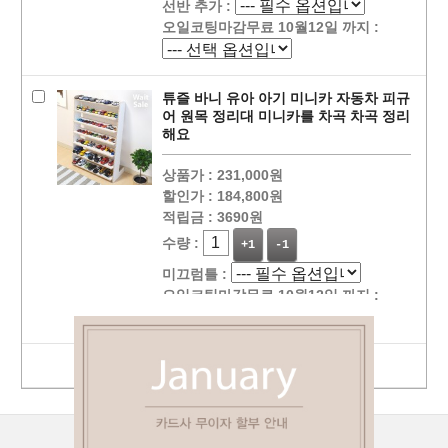
선반 추가 :
오일코팅마감무료 10월12일 까지 :
튜즐 바니 유아 아기 미니카 자동차 피규
어 원목 정리대 미니카를 차곡 차곡 정리
해요
상품가 :
231,000원
할인가 :
184,800원
적립금 :
3690원
수량 :
+1
-1
미끄럼틀 :
오일코팅마감무료 10월12일 까지 :
선택상품 장바구니 담기
상점정보
PC버젼
이용안내
고객센터
커뮤니티