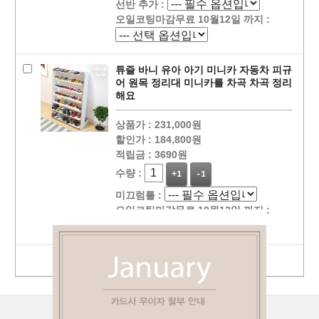
선반 추가 :
오일코팅마감무료 10월12일 까지 :
튜즐 바니 유아 아기 미니카 자동차 피규
어 원목 정리대 미니카를 차곡 차곡 정리
해요
상품가 :
231,000원
할인가 :
184,800원
적립금 :
3690원
수량 :
+1
-1
미끄럼틀 :
오일코팅마감무료 10월12일 까지 :
선택상품 장바구니 담기
상점정보
PC버젼
이용안내
고객센터
커뮤니티