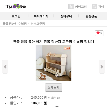
카테고리
검색
로그인
마이페이지
장바구니
관심상품
튜즐 장난감 수납장
붕붕교구장
9
튜즐 붕붕 유아 아기 원목 장난감 교구장 수납장 정리대
상세보기
상품가 :
245,000원
적립금:2%
할인가 :
196,000원