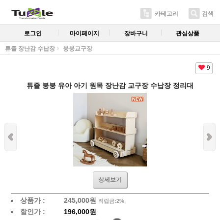
카테고리
검색
로그인
마이페이지
장바구니
관심상품
튜즐 장난감 수납장
붕붕교구장
9
튜즐 붕붕 유아 아기 원목 장난감 교구장 수납장 정리대
상세보기
상품가 :
245,000원
적립금:2%
할인가 :
196,000원