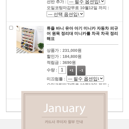
선반 추가 :
오일코팅마감무료 10월12일 까지 :
튜즐 바니 유아 아기 미니카 자동차 피규
어 원목 정리대 미니카를 차곡 차곡 정리
해요
상품가 :
231,000원
할인가 :
184,800원
적립금 :
3690원
수량 :
+1
-1
미끄럼틀 :
오일코팅마감무료 10월12일 까지 :
선택상품 장바구니 담기
상점정보
PC버젼
이용안내
고객센터
커뮤니티