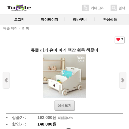
카테고리
검색
로그인
마이페이지
장바구니
관심상품
튜즐 책장
리피
7
튜즐 리피 유아 아기 책장 원목 책꽂이
상세보기
상품가 :
192,000원
적립금:2%
할인가 :
148,000원