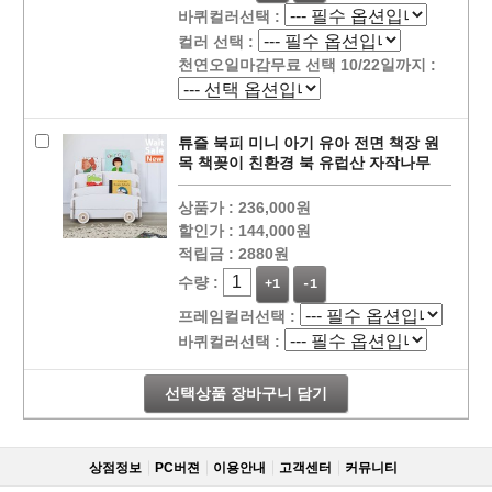
바퀴컬러선택 :
컬러 선택 :
천연오일마감무료 선택 10/22일까지 :
튜즐 북피 미니 아기 유아 전면 책장 원
목 책꽂이 친환경 북 유럽산 자작나무
상품가 :
236,000원
할인가 :
144,000원
적립금 :
2880원
수량 :
+1
-1
프레임컬러선택 :
바퀴컬러선택 :
선택상품 장바구니 담기
상점정보
PC버젼
이용안내
고객센터
커뮤니티