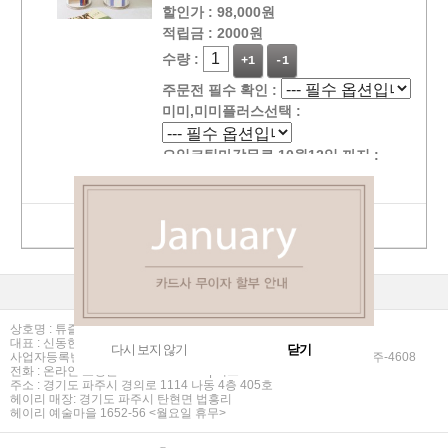
할인가 :
98,000원
적립금 :
2000원
수량 :
+1
-1
주문전 필수 확인 :
미미,미미플러스선택 :
오일코팅마감무료 10월12일 까지 :
선택상품 장바구니 담기
상점정보
PC버젼
이용안내
고객센터
커뮤니티
상호명 : 튜즐
대표 : 신동현 | 개인정보관리책임자 : 신동현
다시 보지 않기
닫기
사업자등록번호 :106-10-43849 | 통신판매업신고번호 : 2013-경기파주-4608
전화 : 온라인 쇼핑몰 070-8285-2223 | 팩스 : 0505-826-2223
주소 : 경기도 파주시 경의로 1114 나동 4층 405호
헤이리 매장: 경기도 파주시 탄현면 법흥리
헤이리 예술마을 1652-56 <월요일 휴무>