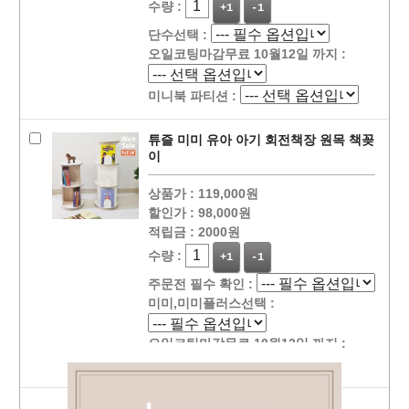
수량 :
+1
-1
단수선택 :
오일코팅마감무료 10월12일 까지 :
미니북 파티션 :
튜즐 미미 유아 아기 회전책장 원목 책꽂
이
상품가 :
119,000원
할인가 :
98,000원
적립금 :
2000원
수량 :
+1
-1
주문전 필수 확인 :
미미,미미플러스선택 :
오일코팅마감무료 10월12일 까지 :
선택상품 장바구니 담기