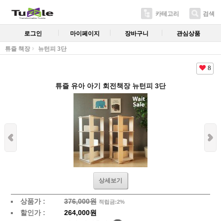
카테고리
검색
로그인
마이페이지
장바구니
관심상품
튜즐 책장
뉴턴피 3단
8
튜즐 유아 아기 회전책장 뉴턴피 3단
상세보기
상품가 :
376,000원
적립금:2%
할인가 :
264,000원