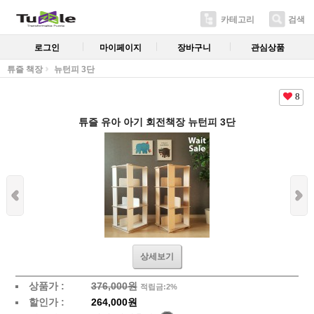
카테고리
검색
로그인
마이페이지
장바구니
관심상품
튜즐 책장
뉴턴피 3단
8
튜즐 유아 아기 회전책장 뉴턴피 3단
상세보기
상품가 :
376,000원
적립금:2%
할인가 :
264,000원