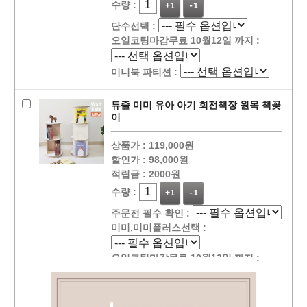
수량 :
+1
-1
단수선택 :
오일코팅마감무료 10월12일 까지 :
미니북 파티션 :
튜즐 미미 유아 아기 회전책장 원목 책꽂
이
상품가 :
119,000원
할인가 :
98,000원
적립금 :
2000원
수량 :
+1
-1
주문전 필수 확인 :
미미,미미플러스선택 :
오일코팅마감무료 10월12일 까지 :
선택상품 장바구니 담기