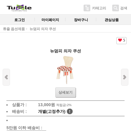
카테고리
검색
로그인
마이페이지
장바구니
관심상품
튜즐 옵션제품
뉴덤피 의자 쿠션
5
뉴덤피 의자 쿠션
상세보기
상품가 :
13,000원
적립금:2%
배송비 :
개별(고정추가)
!
5만원 이하 배송비 :