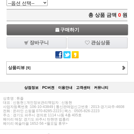
총 상품 금액
0
원
구매하기
장바구니
관심상품
상품리뷰
[9]
상점정보
PC버젼
이용안내
고객센터
커뮤니티
상호명 : 튜즐
대표 : 신동현 | 개인정보관리책임자 : 신동현
사업자등록번호 :106-10-43849 | 통신판매업신고번호 : 2013-경기파주-4608
전화 : 온라인 쇼핑몰 070-8285-2223 | 팩스 : 0505-826-2223
주소 : 경기도 파주시 경의로 1114 나동 4층 405호
헤이리 매장: 경기도 파주시 탄현면 법흥리
헤이리 예술마을 1652-56 <월요일 휴무>