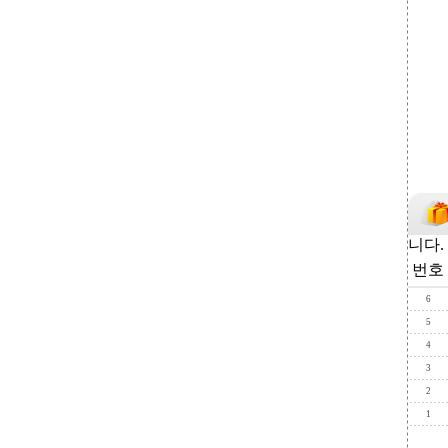
니다.
번호
6
5
4
3
2
1