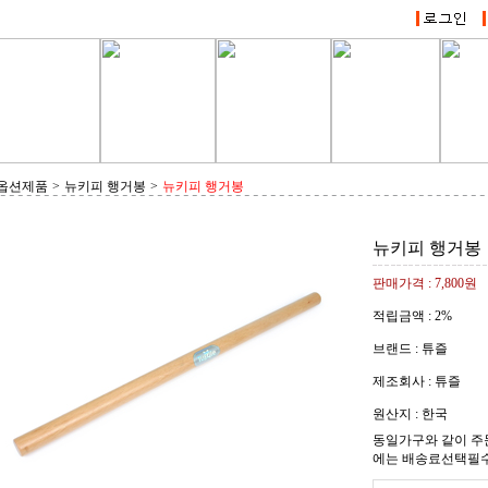
 옵션제품
>
뉴키피 행거봉
>
뉴키피 행거봉
뉴키피 행거봉
판매가격 :
7,800원
적립금액 :
2%
브랜드 : 튜즐
제조회사 : 튜즐
원산지 : 한국
동일가구와 같이 주
에는 배송료선택필