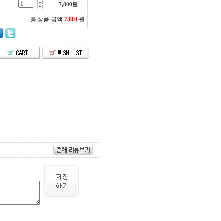
7,800
원
총 상품 금액
7,800
원