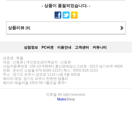
- 상품이 품절되었습니다. -
상품리뷰
[9]
상점정보
PC버젼
이용안내
고객센터
커뮤니티
상호명 : 튜즐
대표 : 신동현 | 개인정보관리책임자 : 신동현
사업자등록번호 :106-10-43849 | 통신판매업신고번호 : 2013-경기파주-4608
전화 : 온라인 쇼핑몰 070-8285-2223 | 팩스 : 0505-826-2223
주소 : 경기도 파주시 경의로 1114 나동 4층 405호
헤이리 매장: 경기도 파주시 탄현면 법흥리
헤이리 예술마을 1652-56 <월요일 휴무>
ⓒ튜즐 All right reserved.
Make
Shop